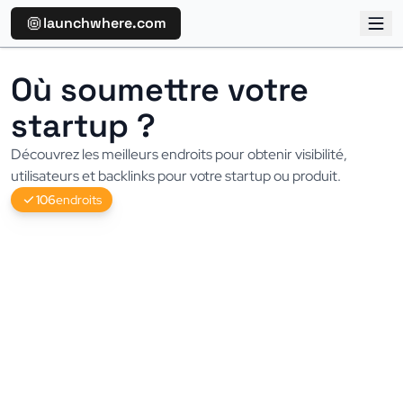
launchwhere.com
Où soumettre votre 
startup ?
Découvrez les meilleurs endroits pour obtenir visibilité, 
utilisateurs et backlinks pour votre startup ou produit.
106
endroits
Product Hunt
93 impact
Plateforme populaire pour lancer et découvrir de nouveaux
produits, avec une communauté tech très engagée
1.2M/mo trafic
DA 90
Gratuit
Hacker News
90 impact