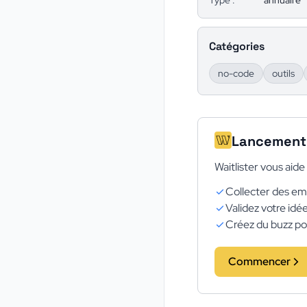
Type :
annuaire
Catégories
no-code
outils
Lancement 
Waitlister vous aid
Collecter des ema
Validez votre idé
Créez du buzz po
Commencer