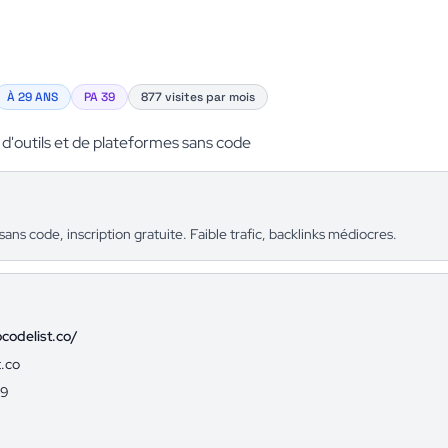
À 29 ANS
PA 39
877 visites par mois
 d'outils et de plateformes sans code
ans code, inscription gratuite. Faible trafic, backlinks médiocres.
ocodelist.co/
t.co
29