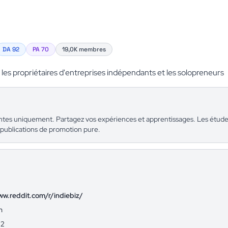
DA 92
PA 70
19,0K membres
s propriétaires d'entreprises indépendants et les solopreneurs
tes uniquement. Partagez vos expériences et apprentissages. Les étude
 publications de promotion pure.
ww.reddit.com/r/indiebiz/
m
92