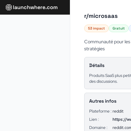
launchwhere.com
r/microsaas
53 impact
Gratuit
Communauté pour les f
stratégies
Détails
Produits SaaS plus pet
des discussions.
Autres infos
Plateforme :
reddit
Lien :
https://w
Domaine :
reddit.co