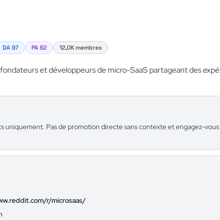
DA 97
PA 62
12,0K membres
ondateurs et développeurs de micro-SaaS partageant des expér
its uniquement. Pas de promotion directe sans contexte et engagez-vous
ww.reddit.com/r/microsaas/
m