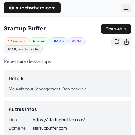
launchwhere.com
Startup Buffer
Site web
47 impact
Gratuit
DA 45
PA 44
13.9K/mo de trafic
Répertoire de startups
Détails
Mauvais pour l'engagement. Bon backlink.
Autres infos
Lien :
https://startupbuffer.com/
Domaine :
startupbuffer.com