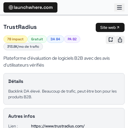
launchwhere.com
TrustRadius
Site web
78 impact
Gratuit
DA 84
PA 82
313.8K/mo de trafic
Plateforme d'évaluation de logiciels B2B avec des avis
d'utilisateurs vérifiés
Détails
Backlink DA élevé. Beaucoup de trafic, peut être bon pour les
produits B2B.
Autres infos
Lien :
https://www.trustradius.com/