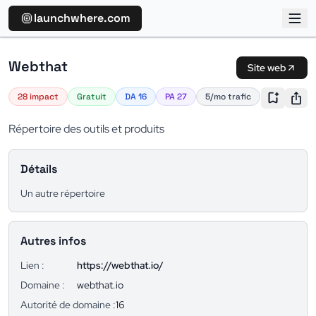
launchwhere.com
Webthat
Site web
28 impact
Gratuit
DA 16
PA 27
5/mo trafic
Répertoire des outils et produits
Détails
Un autre répertoire
Autres infos
Lien :
https://webthat.io/
Domaine :
webthat.io
Autorité de domaine :
16