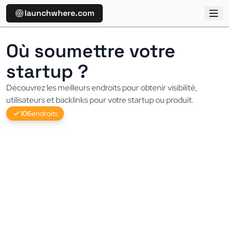
launchwhere.com
Où soumettre votre 
startup ?
Découvrez les meilleurs endroits pour obtenir visibilité, 
utilisateurs et backlinks pour votre startup ou produit.
106
endroits
Product Hunt
93 impact
Plateforme populaire pour lancer et découvrir de nouveaux
produits, avec une communauté tech très engagée
1.2M/mo trafic
DA 90
Gratuit
Hacker News
90 impact